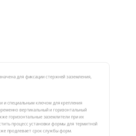
значена для фиксации стержней заземления,
ми и специальным ключом для крепления
временно вертикальный и горизонтальный
кже горизонтальные заземлители при их
стить процесс установки формы для термитной
кже продлевает срок службы форм.