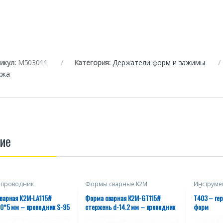
икул:
М503011
Категория:
Держатели форм и зажимы
рка
ие
-проводник
Формы сварные К2М
Инструме
обслужив
варная К2М-LA115#
Форма сварная К2М-GT115#
T403 – ге
50*5 мм – проводник S-95
стержень d-14.2 мм – проводник
форм
S-70 мм²