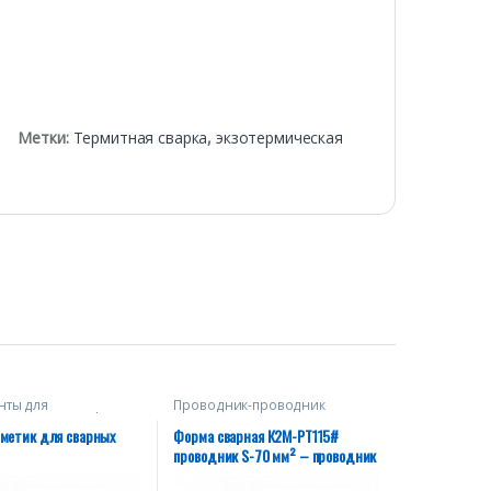
Метки:
Термитная сварка
,
экзотермическая
нты для
Проводник-проводник
ания сварных форм
рметик для сварных
Форма сварная К2М-PT115#
проводник S-70 мм² – проводник
S-70 мм²