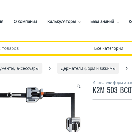
ия
О компании
Калькуляторы
База знаний
К
ументы, аксессуары
Держатели форм и зажимы
Держатели форм и з
🔍
К2М-503-ВС01