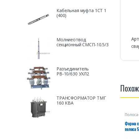
Кабельная муфта 1СТ 1
(400)
Арт
Молниеотвод
секционный СМСП-10.5/3
сва
Разъединитель
РВ-10/630 УХЛ2
Похож
ТРАНСФОРМАТОР ТМГ
160 КВА
Полоса
Форма с
полоса 
мм²