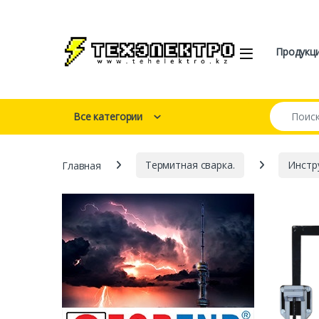
Перейти к навигации
перейти к содержанию
Open
Продукц
Искать:
Все категории
Главная
Термитная сварка.
Инстр