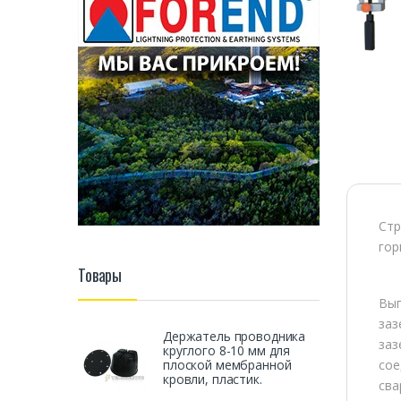
Стр
гор
Товары
Вып
заз
Держатель проводника
заз
круглого 8-10 мм для
плоской мембранной
сое
кровли, пластик.
сва