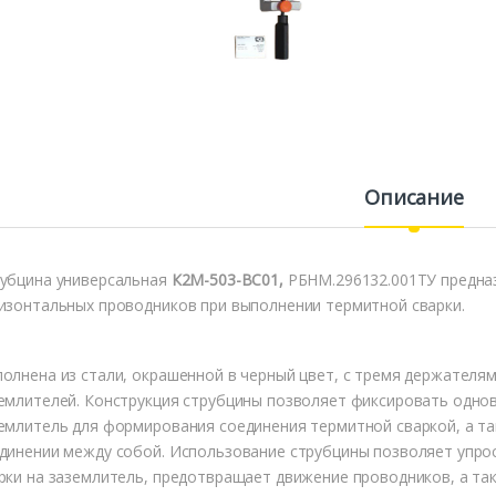
Описание
убцина универсальная
К2М-503-ВС01
,
РБНМ.296132.001ТУ предна
изонтальных проводников при выполнении термитной сварки.
олнена из стали, окрашенной в черный цвет, с тремя держателя
емлителей. Конструкция струбцины позволяет фиксировать одно
емлитель для формирования соединения термитной сваркой, а та
динении между собой. Использование струбцины позволяет упро
рки на заземлитель, предотвращает движение проводников, а та