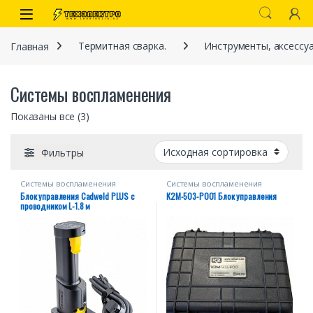
Перейти к навигации
перейти к содержанию
Open
Главная
Термитная сварка.
Инструменты, аксессу
Системы воспламенения
Показаны все (3)
Фильтры
Системы воспламенения
Системы воспламенения
иты
Блок управления Cadweld PLUS с
К2М-503-Р001 Блок управления
проводником L-1.8 м
 связи)