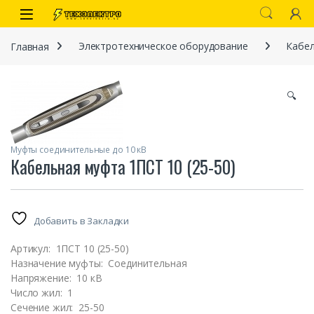
Перейти к навигации
перейти к содержанию
Open
Главная
Электротехническое оборудование
Кабе
🔍
Муфты соединительные до 10 кВ
Кабельная муфта 1ПСТ 10 (25-50)
иты
Добавить в Закладки
Артикул:
1ПСТ 10 (25-50)
Назначение муфты:
Соединительная
Напряжение:
10 кВ
 связи)
Число жил:
1
Сечение жил:
25-50