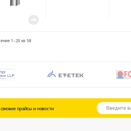
ение 1–20 из 58
E
й
свежие прайсы и новости
m
a
i
l