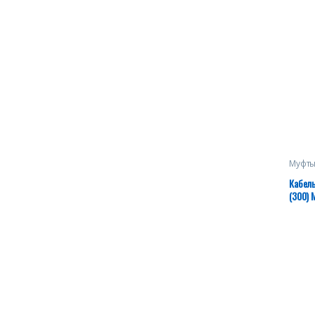
Муфты
Кабел
(300) 