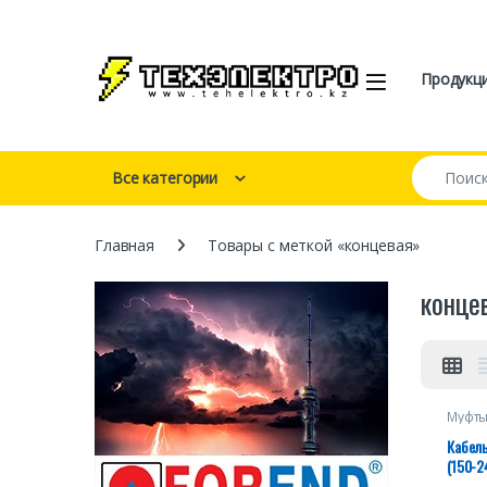
Перейти к навигации
перейти к содержанию
Open
Продукц
Искать:
Все категории
Главная
Товары с меткой «концевая»
конце
Муфты
Кабел
(150-2