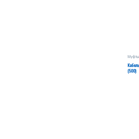
Муфты
Кабел
(500)