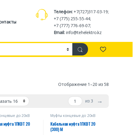
Телефон:
+7(727)317-03-19;
+7 (775) 255-55-44;
онтакты
+7 (777) 776-69-07;
Email:
info@tehelektro.kz
Отображение 1–20 из 58
→
из 3
онцевые до 20кВ
Муфты концевые до 20кВ
я муфта 1ПКВТ 20
Кабельная муфта 1ПКВТ 20
(300) М