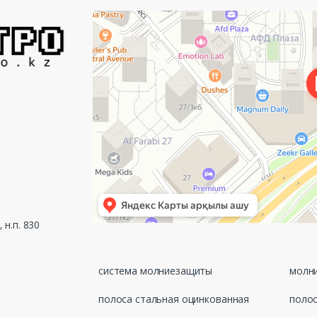
*
Алматы
Проспект Аль-Фараби, 21 — Яндекс Карты
 н.п. 830
система молниезащиты
молни
полоса стальная оцинкованная
полос