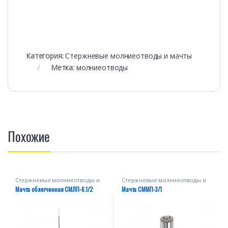
Категория:
Стержневые молниеотводы и мачты
Метка:
молниеотводы
Похожие
Стержневые молниеотводы и
Стержневые молниеотводы и
мачты
мачты
Мачта облегченная СМЛП-6.1/2
Мачта СММП-3/1