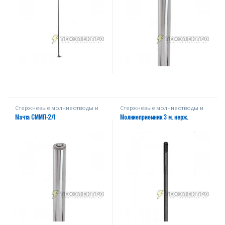
Стержневые молниеотводы и
Стержневые молниеотводы и
мачты
мачты
Мачта СММП-2/1
Молниеприемник 3 м, нерж.