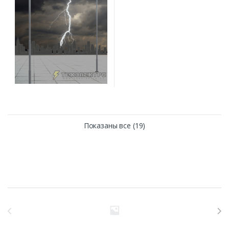
Показаны все (19)
Бренды Карусель