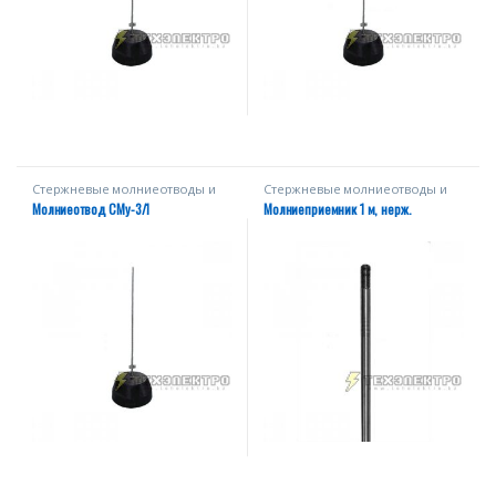
Стержневые молниеотводы и
Стержневые молниеотводы и
мачты
мачты
Молниеотвод СМу-3/1
Молниеприемник 1 м, нерж.