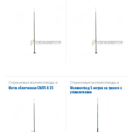
Стержневые молниеотводы и
Стержневые молниеотводы и
мачты
мачты
Мачта облегченная СМЛП-8.1/3
Молниеотвод 5 метров на треноге с
утяжелителями