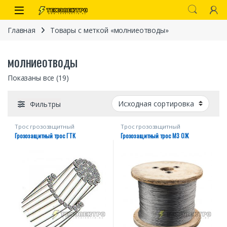
Перейти к навигации
перейти к содержанию
Open
Главная
Товары с меткой «молниеотводы»
молниеотводы
Показаны все (19)
Фильтры
Трос грозозащитный
Трос грозозащитный
(грозотрос)
(грозотрос)
Грозозащитный трос ГТК
Грозозащитный трос МЗ ОЖ
иты
 связи)