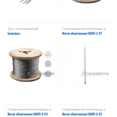
Трос грозозащитный
Стержневые молниеотводы и
(грозотрос)
мачты
Грозотрос
Мачта облегченная СМЛП-2.1/1
Стержневые молниеотводы и
Стержневые молниеотводы и
мачты
мачты
Мачта облегченная СМЛП-4.1/2
Мачта облегченная СМЛП-6.1/2