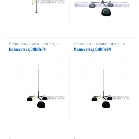
Стержневые молниеотводы и
Стержневые молниеотводы и
мачты
мачты
Молниеотвод СММПт-7/1
Молниеотвод СММПт-8/1