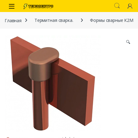
Перейти к навигации
перейти к содержанию
Open
Главная
Термитная сварка.
Формы сварные К2М
🔍
иты
 связи)