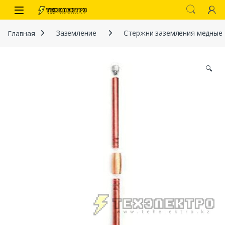
Перейти к навигации
перейти к содержанию
Open
Главная
Заземление
Стержни заземления медные
🔍
иты
 связи)