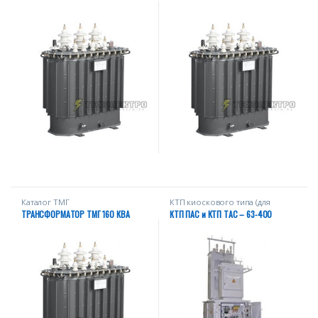
Каталог ТМГ
КТП киоскового типа (для
электроснабжения
ТРАНСФОРМАТОР ТМГ 160 КВА
КТП ПАС и КТП ТАС – 63-400
промышленных объектов)