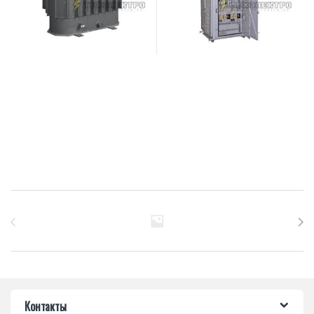
Бренды Карусель
Контакты