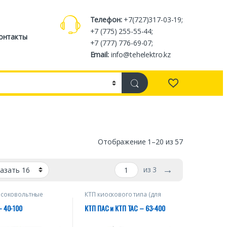
Телефон:
+7(727)317-03-19;
+7 (775) 255-55-44;
онтакты
+7 (777) 776-69-07;
Email:
info@tehelektro.kz
Отображение 1–20 из 57
→
из 3
ысоковольтные
КТП киоскового типа (для
тва (для нужд
электроснабжения
зовой отрасли)
промышленных объектов)
– 40-100
КТП ПАС и КТП ТАС – 63-400