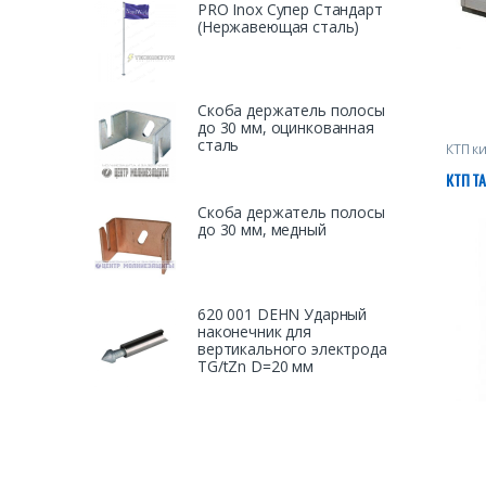
PRO Inox Супер Стандарт
(Нержавеющая сталь)
Скоба держатель полосы
до 30 мм, оцинкованная
сталь
КТП к
элект
промы
КТП ТА
Скоба держатель полосы
до 30 мм, медный
620 001 DEHN Ударный
наконечник для
вертикального электрода
TG/tZn D=20 мм