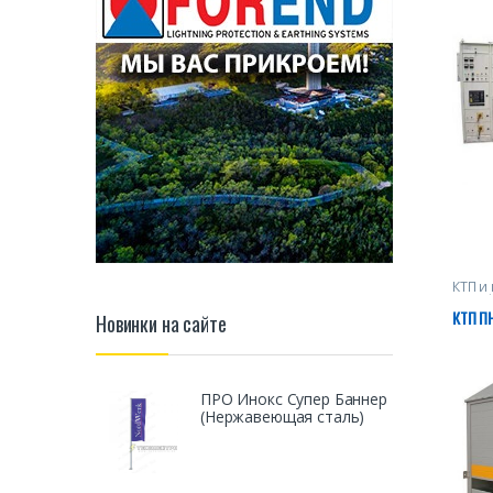
промп
КТП и
устро
нефте
КТП ПН
Новинки на сайте
ПРО Инокс Супер Баннер
(Нержавеющая сталь)