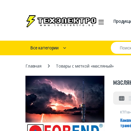
Перейти к навигации
перейти к содержанию
Open
Продукц
Искать:
Все категории
Главная
Товары с меткой «масляный»
масля
КТП в
НКУ и
распр
Компл
устро
транс
подст