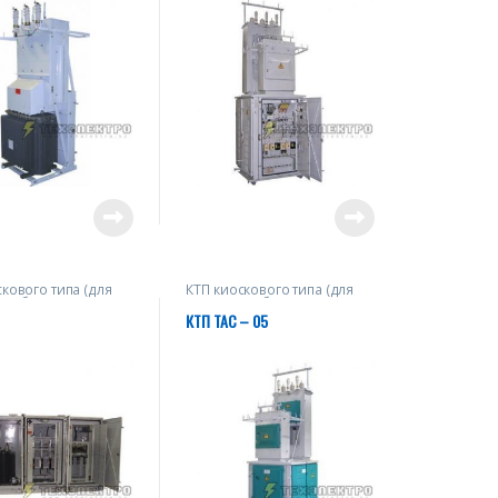
скового типа (для
КТП киоскового типа (для
снабжения
электроснабжения
ленных объектов)
промышленных объектов)
КТП ТАС – 05