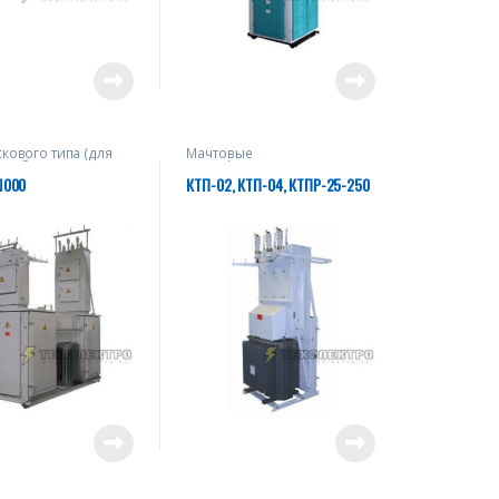
скового типа (для
Мачтовые
снабжения
трансформаторные
ленных объектов)
подстанции - столбовые
1000
КТП-02, КТП-04, КТПР-25-250
подстанции для
электроснабжения
небольших объектов