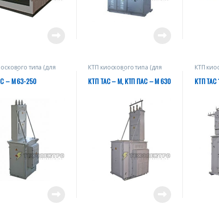
иоскового типа (для
КТП киоскового типа (для
КТП кио
роснабжения
электроснабжения
электро
шленных объектов)
промышленных объектов)
промыш
С – М 63-250
КТП ТАС – М, КТП ПАС – М 630
КТП ТАС 