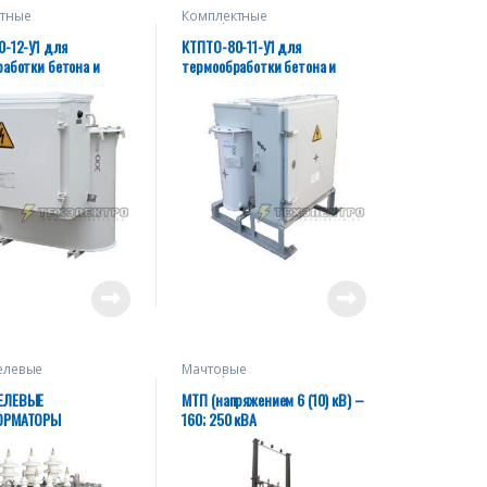
тные
Комплектные
орматорные
трансформаторные
ции специального
подстанции специального
-12-У1 для
КТПТО-80-11-У1 для
ния КТПТО
назначения КТПТО
аботки бетона и
термообработки бетона и
грунта
елевые
Мачтовые
орматоры
трансформаторные
подстанции - столбовые
ЕЛЕВЫЕ
МТП (напряжением 6 (10) кВ) –
подстанции для
ОРМАТОРЫ
160; 250 кВА
электроснабжения
небольших объектов