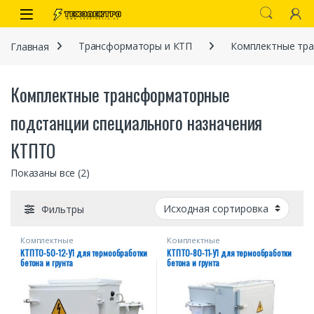
Перейти к навигации
перейти к содержанию
Open
Главная
Трансформаторы и КТП
Комплектные тр
Комплектные трансформаторные
подстанции специального назначения
КТПТО
Показаны все (2)
иты
Фильтры
Комплектные
Комплектные
трансформаторные подстанции
трансформаторные подстанции
КТПТО-50-12-У1 для термообработки
КТПТО-80-11-У1 для термообработки
специального назначения
специального назначения
бетона и грунта
бетона и грунта
КТПТО
КТПТО
 связи)