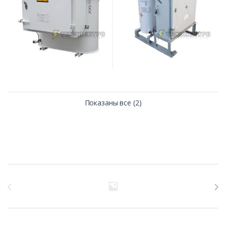
Показаны все (2)
Бренды Карусель