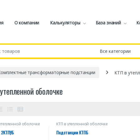
ия
О компании
Калькуляторы
База знаний
К
Комплектные трансформаторные подстанции
КТП в утеп
 утепленной оболочке
 утепленной оболочке
КТП в утепленной оболочке
, 2КТПУБ
Подстанции КТПБ