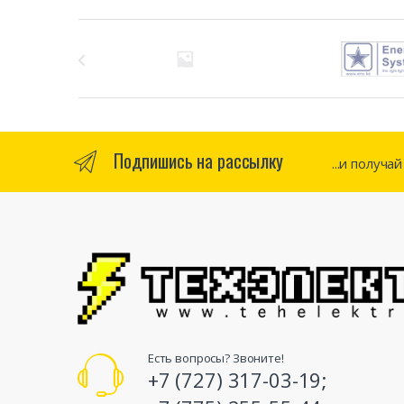
Бренды Карусель
Подпишись на рассылку
...и получа
Есть вопросы? Звоните!
+7 (727) 317-03-19;