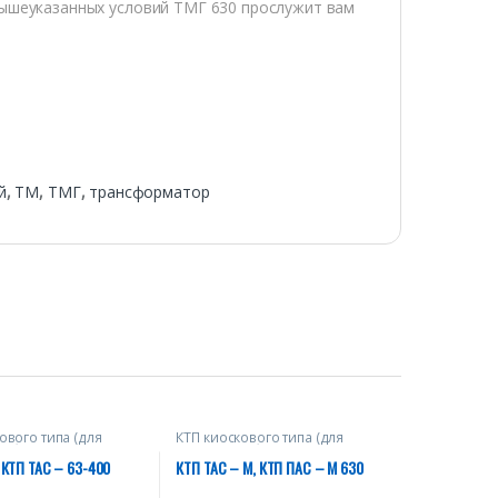
вышеуказанных условий ТМГ 630 прослужит вам
й
,
ТМ
,
ТМГ
,
трансформатор
ового типа (для
КТП киоскового типа (для
набжения
электроснабжения
нных объектов)
промышленных объектов)
 КТП ТАС – 63-400
КТП ТАС – М, КТП ПАС – М 630