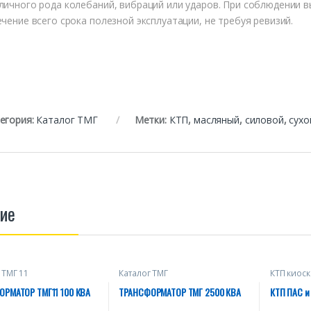
личного рода колебаний, вибраций или ударов. При соблюдении 
ечение всего срока полезной эксплуатации, не требуя ревизий.
егория:
Каталог ТМГ
Метки:
КТП
,
масляный
,
силовой
,
сухо
ие
 ТМГ 11
Каталог ТМГ
КТП киоск
электрос
промышле
РМАТОР ТМГ11 100 КВА
ТРАНСФОРМАТОР ТМГ 2500 КВА
КТП ПАС и