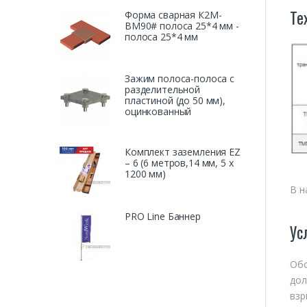
Те
Форма сварная К2М-
BМ90# полоса 25*4 мм -
полоса 25*4 мм
Зажим полоса-полоса с
разделительной
пластиной (до 50 мм),
оцинкованный
Комплект заземления EZ
– 6 (6 метров,14 мм, 5 х
1200 мм)
В н
PRO Line Баннер
Ус
Обо
дол
взр