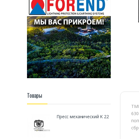
Товары
ТМГ
630
Пресс механический K 22
поп
сбр