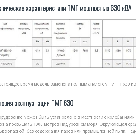
хнические характеристики ТМГ мощностью 630 кВА
астоящее время модель заменена полным аналогомТМГ11 630 к
ловия эксплуатации ТМГ 630
рудование может быть установлено в местности с колебаниями т
жна превышать 1000 метров над уровнем моря. Окружающая сред
ывоопасной, без содержания паров или промышленной пыли. Не