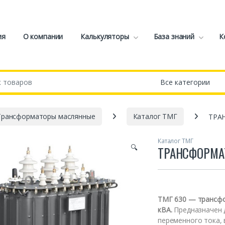
ия
О компании
Калькуляторы
База знаний
К
Трансформаторы маслянные
Каталог ТМГ
ТРА
Каталог ТМГ
🔍
ТРАНСФОРМАТ
ТМГ 630 — трансф
кВА.
Предназначен д
переменного тока, 