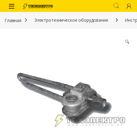
Перейти к навигации
перейти к содержанию
Open
Главная
Электротехническое оборудование
Инстр
🔍
иты
 связи)