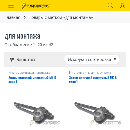
Перейти к навигации
перейти к содержанию
Open
Главная
Товары с меткой «для монтажа»
для монтажа
Отображение 1–20 из 42
Фильтры
Инструменты для монтажа
Инструменты для монтажа
Зажим натяжной монтажный МК-5
Зажим натяжной монтажный МК-6
иты
клин 1
клин 1
 связи)