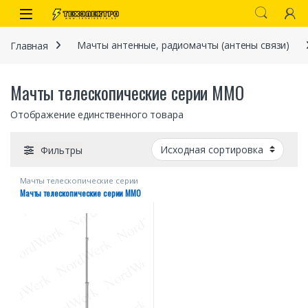
Перейти к навигации
перейти к содержанию
Open
Главная
Мачты антенные, радиомачты (антены связи)
Мачты телескопические серии ММО
Отображение единственного товара
Фильтры
Мачты телескопические серии
иты
ММО
Мачты телескопические серии ММО
 связи)