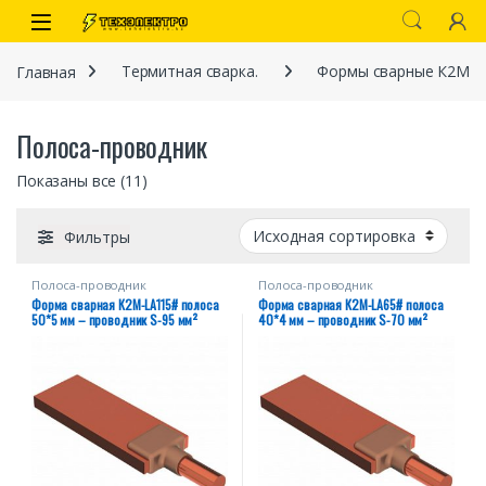
Перейти к навигации
перейти к содержанию
Open
Главная
Термитная сварка.
Формы сварные К2М
Полоса-проводник
Показаны все (11)
Фильтры
Полоса-проводник
Полоса-проводник
иты
Форма сварная К2М-LA115# полоса
Форма сварная К2М-LA65# полоса
50*5 мм – проводник S-95 мм²
40*4 мм – проводник S-70 мм²
 связи)