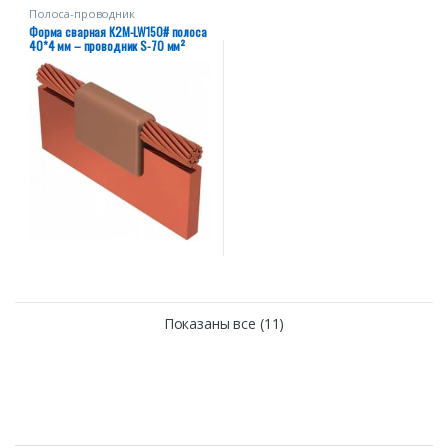
Полоса-проводник
Форма сварная К2М-LW150# полоса
40*4 мм – проводник S-70 мм²
Показаны все (11)