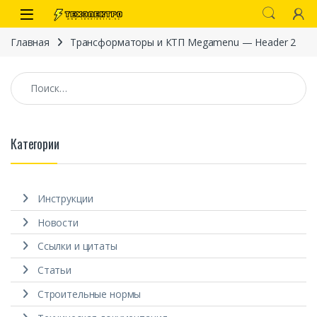
Перейти к навигации
перейти к содержанию
Open
Главная
Трансформаторы и КТП Megamenu — Header 2
Найти:
Категории
иты
Инструкции
Новости
Ссылки и цитаты
Статьи
 связи)
Строительные нормы