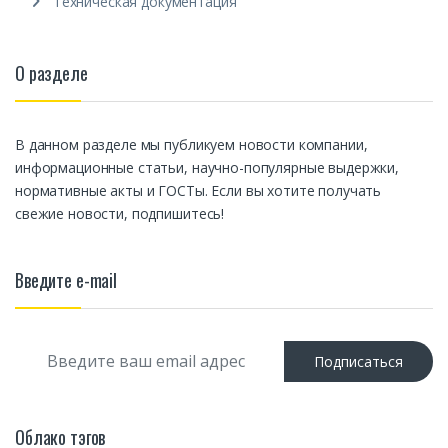
Техническая документация
О разделе
В данном разделе мы публикуем новости компании,
информационные статьи, научно-популярные выдержки,
нормативные акты и ГОСТы. Если вы хотите получать
свежие новости, подпишитесь!
Введите e-mail
E
Подписаться
m
a
i
l
Облако тэгов