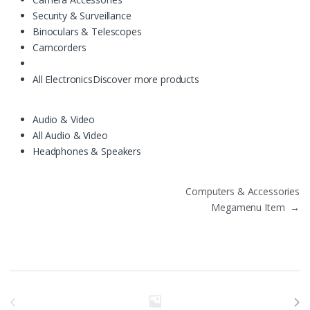
Security & Surveillance
Binoculars & Telescopes
Camcorders
All Electronics
Discover more products
Audio & Video
All Audio & Video
Headphones & Speakers
Навигация по записям
Computers & Accessories
Megamenu Item
→
Бренды Карусель