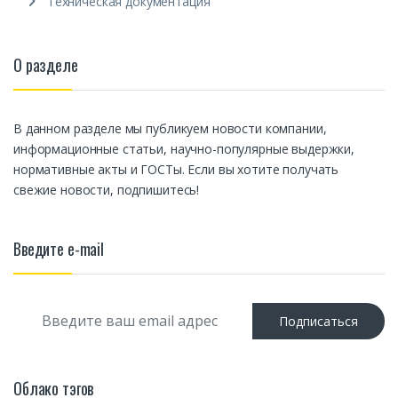
Техническая документация
О разделе
В данном разделе мы публикуем новости компании,
информационные статьи, научно-популярные выдержки,
нормативные акты и ГОСТы. Если вы хотите получать
свежие новости, подпишитесь!
Введите e-mail
E
Подписаться
m
a
i
l
Облако тэгов