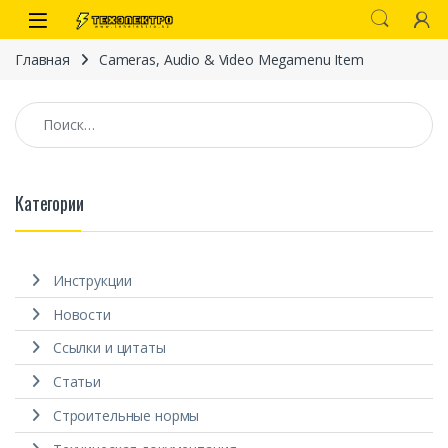
Перейти к навигации
перейти к содержанию
Open
Главная
Cameras, Audio & Video Megamenu Item
Найти:
Категории
иты
Инструкции
Новости
Ссылки и цитаты
Статьи
 связи)
Строительные нормы