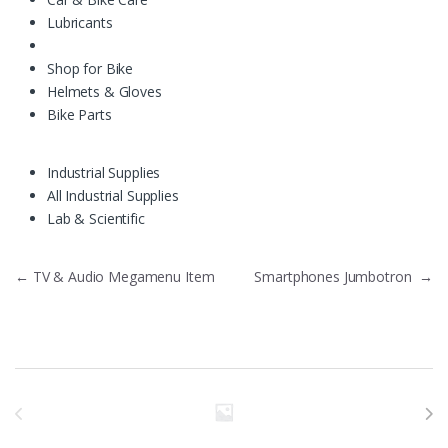
Lubricants
Shop for Bike
Helmets & Gloves
Bike Parts
Industrial Supplies
All Industrial Supplies
Lab & Scientific
Навигация по записям
←
TV & Audio Megamenu Item
Smartphones Jumbotron
→
Бренды Карусель