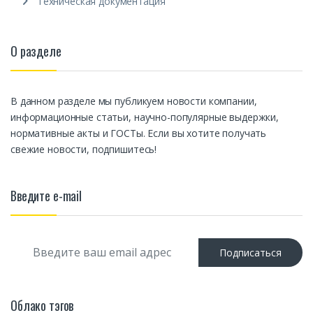
Техническая документация
О разделе
В данном разделе мы публикуем новости компании,
информационные статьи, научно-популярные выдержки,
нормативные акты и ГОСТы. Если вы хотите получать
свежие новости, подпишитесь!
Введите e-mail
E
Подписаться
m
a
i
l
Облако тэгов