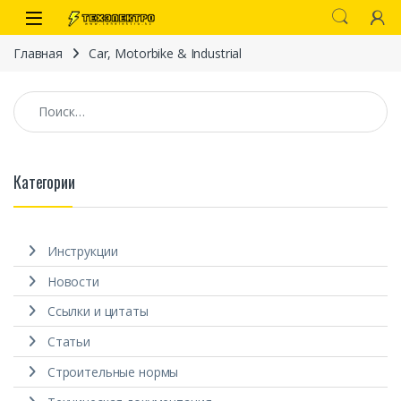
Перейти к навигации
перейти к содержанию
Open
Главная
Car, Motorbike & Industrial
Найти:
Категории
иты
Инструкции
Новости
Ссылки и цитаты
Статьи
 связи)
Строительные нормы