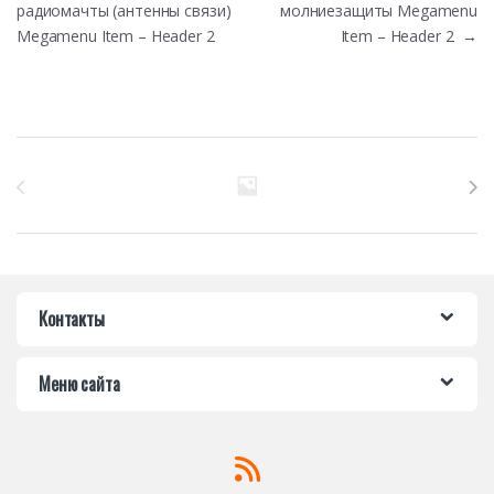
радиомачты (антенны связи)
молниезащиты Megamenu
Megamenu Item – Header 2
Item – Header 2
→
Бренды Карусель
Контакты
Меню сайта