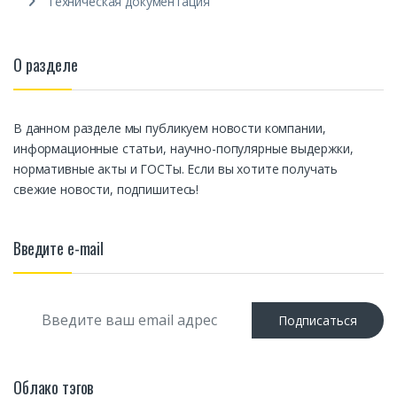
Техническая документация
О разделе
В данном разделе мы публикуем новости компании,
информационные статьи, научно-популярные выдержки,
нормативные акты и ГОСТы. Если вы хотите получать
свежие новости, подпишитесь!
Введите e-mail
E
Подписаться
m
a
i
l
Облако тэгов