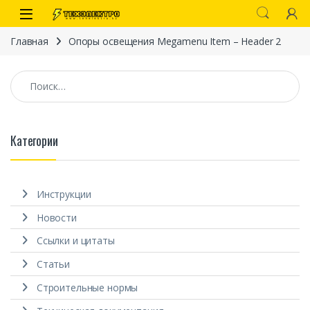
Перейти к навигации
перейти к содержанию
Open
Главная
Опоры освещения Megamenu Item – Header 2
Найти:
Категории
иты
Инструкции
Новости
Ссылки и цитаты
Статьи
 связи)
Строительные нормы