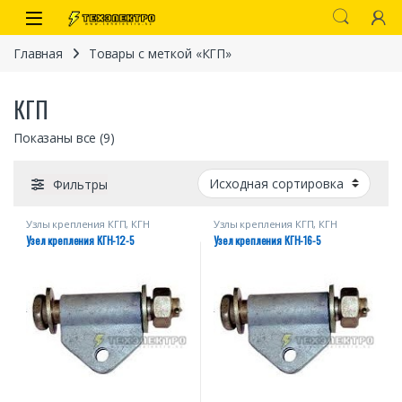
Перейти к навигации
перейти к содержанию
Open
Главная
Товары с меткой «КГП»
КГП
Показаны все (9)
Фильтры
Узлы крепления КГП, КГН
Узлы крепления КГП, КГН
Узел крепления КГН-12-5
Узел крепления КГН-16-5
иты
 связи)