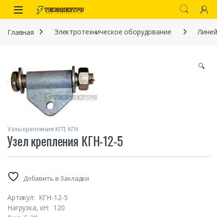
Перейти к навигации
перейти к содержанию
Open
Главная
Электротехническое оборудование
Линей
🔍
Узлы крепления КГП, КГН
иты
Узел крепления КГН-12-5
Добавить в Закладки
 связи)
Артикул:
КГН-12-5
Нагрузка, кН:
120