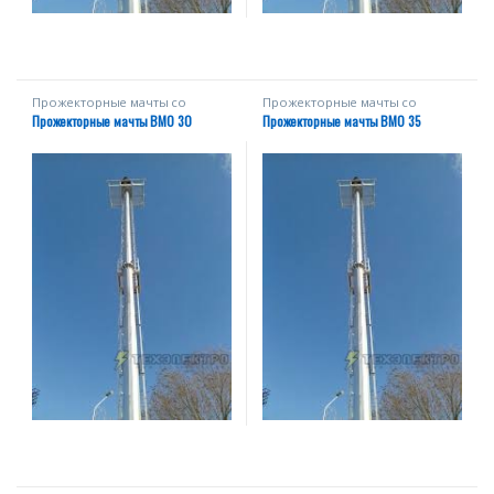
Прожекторные мачты со
Прожекторные мачты со
стационарной короной
стационарной короной
Прожекторные мачты ВМО 30
Прожекторные мачты ВМО 35