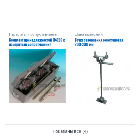
Измерители сопротивления
Шина заземления
заземления
Комплект принадлежностей П4126 к
Точка заземления межстеновая
измерителю сопротивления
200-300 мм
заземления Ф4103-М1
Показаны все (4)