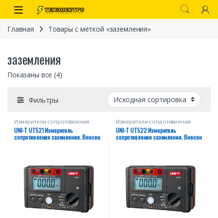
Перейти к навигации
перейти к содержанию
Open
Главная
Товары с меткой «заземления»
заземления
Показаны все (4)
Фильтры
Измерители сопротивления
Измерители сопротивления
заземления
заземления
UNI-T UT521 Измеритель
UNI-T UT522 Измеритель
иты
сопротивления заземления. Внесен
сопротивления заземления. Внесен
в реестр СИ РК
в реестр СИ РК
 связи)