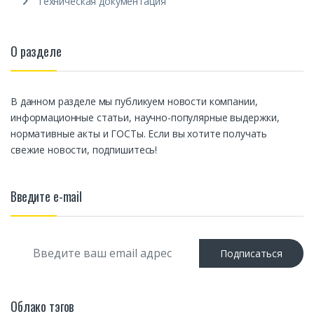
Техническая документация
О разделе
В данном разделе мы публикуем новости компании,
информационные статьи, научно-популярные выдержки,
нормативные акты и ГОСТы. Если вы хотите получать
свежие новости, подпишитесь!
Введите e-mail
E
Подписаться
m
a
i
l
Облако тэгов