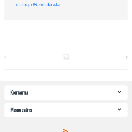
mailto:pr@tehelektro.kz
Бренды Карусель
Контакты
Меню сайта