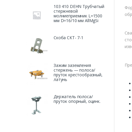
103 410 DEHN Трубчатый
Фор
стержневой
обр
молниеприемник L=1500
мм D=16/10 мм AllMgSi
Сва
Скоба СКТ- 7-1
сто
изв
Пре
Зажим заземления
стержень — полоса/
пруток крестообразный,
латунь
Держатель полоса/
пруток опорный, оцинк.