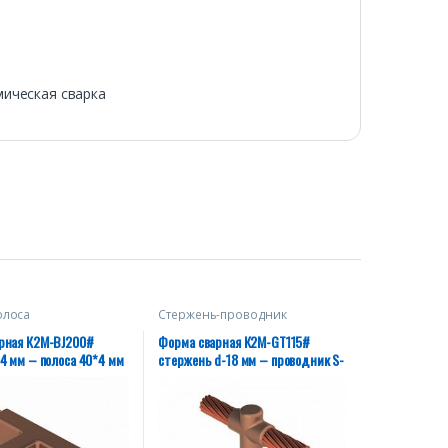
мическая сварка
олоса
Стержень-проводник
рная К2М-BJ200#
Форма сварная К2М-GT115#
4 мм – полоса 40*4 мм
стержень d-18 мм – проводник S-
95 мм²