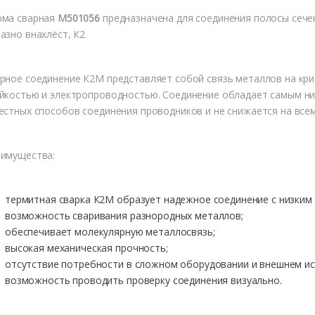
ма сварная
М501056
предназначена для соединения полосы сечен
азно внахлёст, К2
рное соединение К2М представляет собой связь металлов на кр
йкостью и электропроводностью. Соединение обладает самым ни
естных способов соединения проводников и не снижается на все
имущества:
термитная сварка К2М образует надежное соединение с низким 
возможность сваривания разнородных металлов;
обеспечивает молекулярную металлосвязь;
высокая механическая прочность;
отсутствие потребности в сложном оборудовании и внешнем ис
возможность проводить проверку соединения визуально.