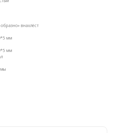
стый
ы
-образно» внахлёст
0*5 мм
0*5 мм
ал
рмы