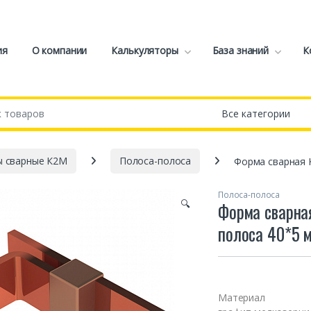
ия
О компании
Калькуляторы
База знаний
К
 сварные К2М
Полоса-полоса
Форма сварная 
Полоса-полоса
🔍
Форма сварна
полоса 40*5 
Материал