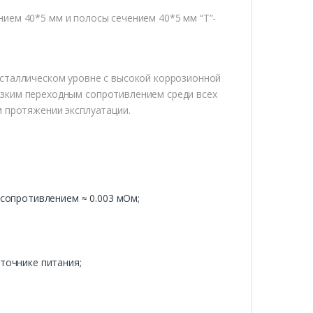
ием 40*5 мм и полосы сечением 40*5 мм “Т”-
исталлическом уровне c высокой коррозионной
зким переходным сопротивлением среди всех
м протяжении эксплуатации.
сопротивлением ≈ 0.003 мОм;
точнике питания;