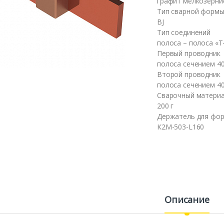
графит мелкозерни
Тип сварной форм
BJ
Тип соединений
полоса – полоса «Т
Первый проводник
полоса сечением 4
Второй проводник
полоса сечением 4
Сварочный матери
200 г
Держатель для фо
К2М-503-L160
Описание