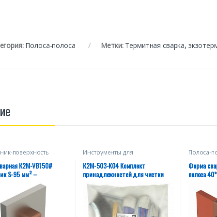
егория:
Полоса-полоса
Метки:
Термитная сварка
,
экзотер
ие
ник-поверхность
Инструменты для
Полоса-п
обслуживания сварных форм
варная К2М-VB150#
К2М-503-К04 Комплект
Форма сва
ик S-95 мм² –
принадлежностей для чистки
полоса 40*
ость
форм и проводников