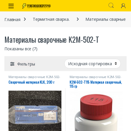
Перейти к навигации
перейти к содержанию
Open
Главная
Термитная сварка.
Материалы сварные
Материалы сварочные K2M-502-Т
Показаны все (7)
Фильтры
Материалы сварочные K2M-502-
Материалы сварочные K2M-502-
иты
Т
Т
Cварочный материал KLK, 200 г
К2М-502-Т115 Материал сварочный,
115 гр
 связи)