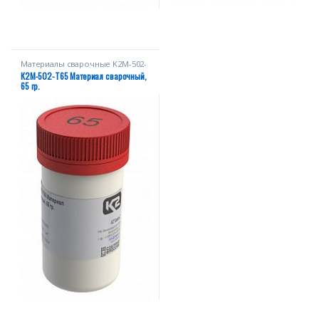
Материалы сварочные K2M-502-
Т
К2М-502-Т65 Материал сварочный,
65 гр.