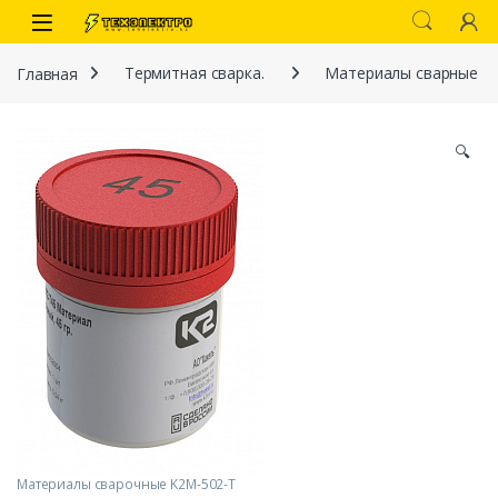
Перейти к навигации
перейти к содержанию
Open
Главная
Термитная сварка.
Материалы сварные
🔍
иты
 связи)
Материалы сварочные K2M-502-Т