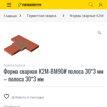
Перейти к навигации
перейти к содержанию
Open
Главная
Термитная сварка.
Формы сварные К2М
🔍
иты
Полоса-полоса
Форма сварная К2М-BМ90# полоса 30*3 мм
– полоса 30*3 мм
 связи)
Добавить в Закладки
Материал