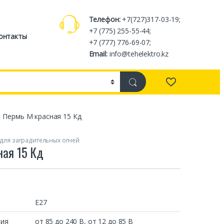
Телефон:
+7(727)317-03-19;
+7 (775) 255-55-44;
онтакты
+7 (777) 776-69-07;
Email:
info@tehelektro.kz
Пермь М красная 15 Кд
для заградительных огней
ная 15 Кд
E27
ния
от 85 до 240 В, от 12 до 85 В