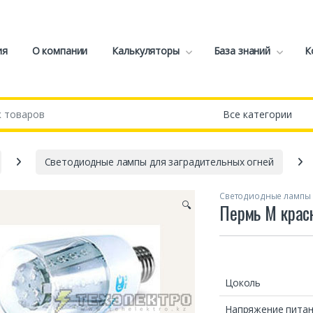
ия
О компании
Калькуляторы
База знаний
К
Светодиодные лампы для заградительных огней
Светодиодные лампы 
🔍
Пермь М крас
Цоколь
Напряжение пита