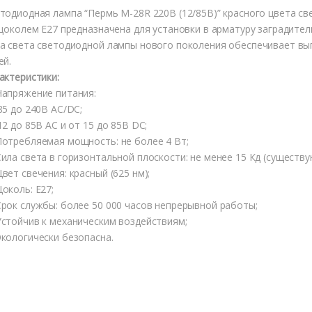
тодиодная лампа “Пермь М-28R 220В (12/85В)” красного цвета све
 цоколем Е27 предназначена для установки в арматуру заградител
а света светодиодной лампы нового поколения обеспечивает вы
ей.
актеристики:
апряжение питания:
85 до 240В AC/DC;
12 до 85В AC и от 15 до 85В DC;
отребляемая мощность: не более 4 Вт;
ила света в горизонтальной плоскости: не менее 15 Кд (существую
вет свечения: красный (625 нм);
околь: Е27;
рок службы: более 50 000 часов непрерывной работы;
стойчив к механическим воздействиям;
кологически безопасна.