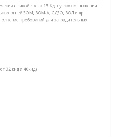
чения с силой света 15 Кд в углах возвышения
ьных огней ЗОМ, ЗОМ-А, СДЗО, ЗОЛ и др.
полнение требований для заградительных
т 32 кнд и 40кнд);