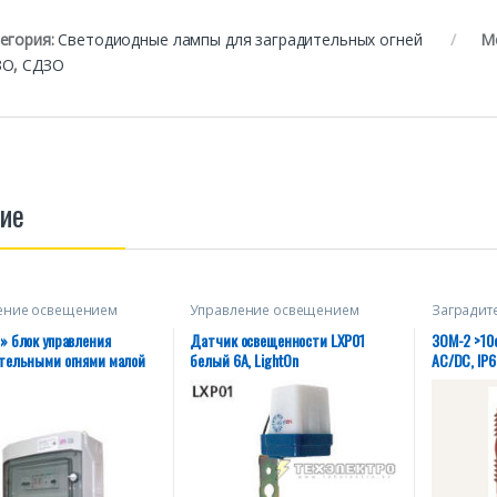
егория:
Светодиодные лампы для заградительных огней
М
ЗО
,
СДЗО
ие
ение освещением
Управление освещением
Заградит
» блок управления
Датчик освещенности LXP01
ЗОМ-2 >10c
тельными огнями малой
белый 6А, LightOn
AC/DC, IP6
вности. Uвх. 2*220В.
28320930-
12/24/48В. IP65 ТУ
1-003-28320930-2018