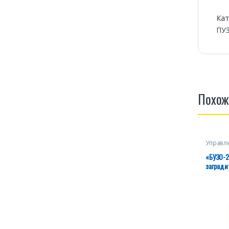
Кат
ПУ
Похож
Управл
«БУЗО-2
загради
интенси
Uвых. 2*
27.12.3