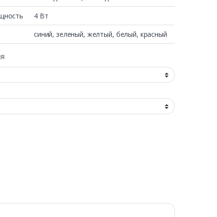
щность
4 Вт
синий, зеленый, желтый, белый, красный
ия