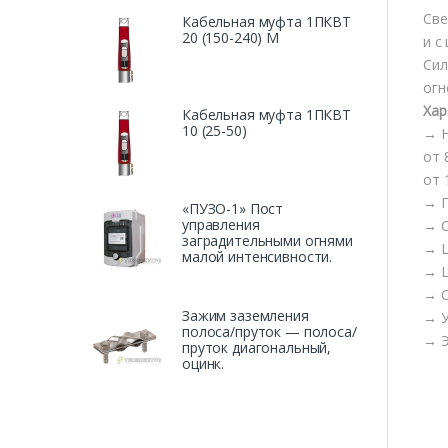
Све
Кабельная муфта 1ПКВТ
20 (150-240) М
и с
Сил
огн
Хар
Кабельная муфта 1ПКВТ
10 (25-50)
→ Н
от 
от 
→ П
«ПУЗО-1» Пост
управления
→ С
заградительными огнями
→ Ц
малой интенсивности.
→ Ц
→ С
Зажим заземления
→ У
полоса/пруток — полоса/
→ Э
пруток диагональный,
оцинк.