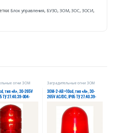
етки:
Блок управления
,
БУЗО
,
ЗОМ
,
ЗОС
,
ЗОСИ
,
ельные огни ЗОМ
Заградительные огни ЗОМ
d, тип «А», 30-265V
ЗОМ-2-АВ >10cd, тип «А», 30-
5 ТУ 27.40.39-004-
265V AC/DC, IP65 ТУ 27.40.39-
2018
004-28320930-2018