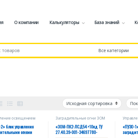
ия
О компании
Калькуляторы
База знаний
К
ление освещением
Заградительные огни ЗОМ
Управл
2» блок управления
«ЗОМ-ПК2-ЛСД54 >10кд ТУ
«ПУЗО-1»
дительными огнями
27.40.39-001-34697780-
загради
интенсивности. Uвх.
2024», ICAO type A, 220V 50Hz,
малой ин