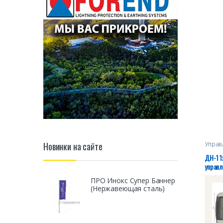
2*220В
IP65 Т
28320
Управ
Новинки на сайте
ДН-1 1
управ
ПРО Инокс Супер Баннер
(Нержавеющая сталь)