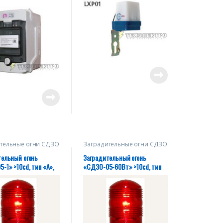
тельные огни СДЗО
Заградительные огни СДЗО
тельный огонь
Заградительный огонь
-1» >10cd, тип «А»,
«СДЗО-05-60Вт» >10cd, тип
IP54 ТУ 27.40.39-
«А», 220V AC, IP54 ТУ
20930-2018
27.40.39-004-28320930-2018