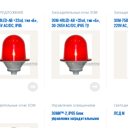
ПРЕДЛОЖЕНИЕ
Заградительные огни ЗОМ
Загради
LED-АВ >32cd, тип «Б»,
ЗОМ-48LED-АВ >32cd, тип «Б»,
ЗОМ-75Вт
V AC/DC, IP65
30-265V AC/DC, IP65 ТУ
220V AC, 
27.40.39-004-28320930-2018
004-283
дительные огни ЗОМ
Управление освещением
Светоди
загради
ЗОМИ™-2, IP65 блок
ЛСД М
управления заградительными
огнями. / «БУЗО-1» блок