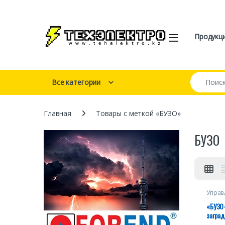
Перейти к навигации
перейти к содержанию
Open
Продукц
Искать:
Все категории
Главная
Товары с меткой «БУЗО»
БУЗО
Управ
«БУЗО-
загра
малой 