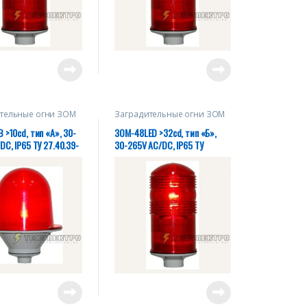
тельные огни ЗОМ
Заградительные огни ЗОМ
 >10cd, тип «А», 30-
ЗОМ-48LED >32cd, тип «Б»,
DC, IP65 ТУ 27.40.39-
30-265V AC/DC, IP65 ТУ
20930-2018
27.40.39-004-28320930-2018