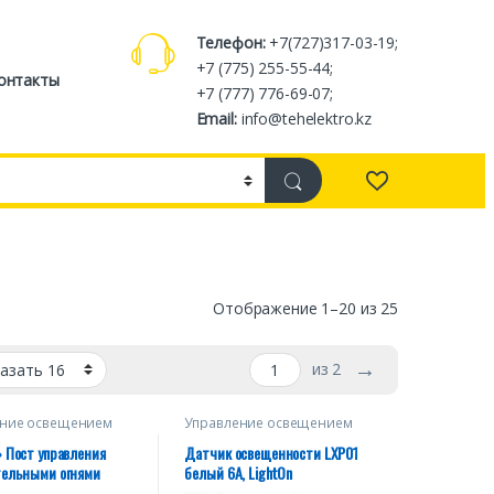
Телефон:
+7(727)317-03-19;
+7 (775) 255-55-44;
онтакты
+7 (777) 776-69-07;
Email:
info@tehelektro.kz
Отображение 1–20 из 25
→
из 2
ение освещением
Управление освещением
 Пост управления
Датчик освещенности LXP01
тельными огнями
белый 6А, LightOn
тенсивности.