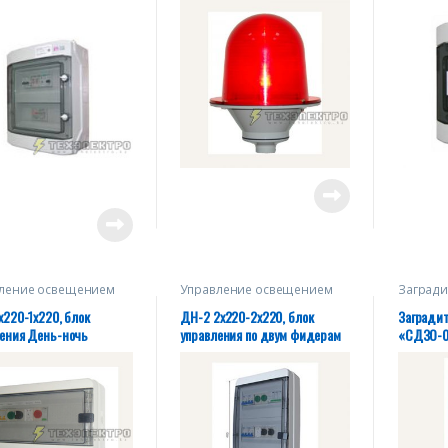
. Uвых. 2*12/24/48В.
E27, IP65
У 27.12.31-003-
930-2018
ление освещением
Управление освещением
Загради
х220-1х220, блок
ДН-2 2х220-2х220, блок
Загради
ления День-ночь
управления по двум фидерам
«СДЗО-05
220V AC, 
004-283