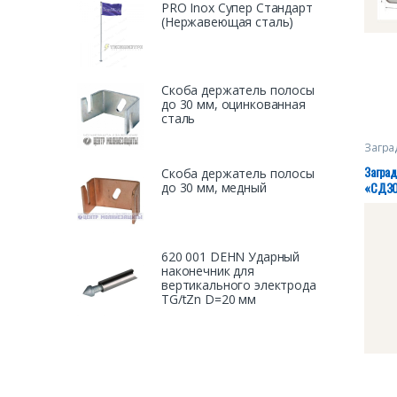
PRO Inox Супер Стандарт
(Нержавеющая сталь)
Скоба держатель полосы
до 30 мм, оцинкованная
сталь
Загра
Загра
Скоба держатель полосы
«СДЗО
до 30 мм, медный
«А», 2
27.40
620 001 DEHN Ударный
наконечник для
вертикального электрода
TG/tZn D=20 мм