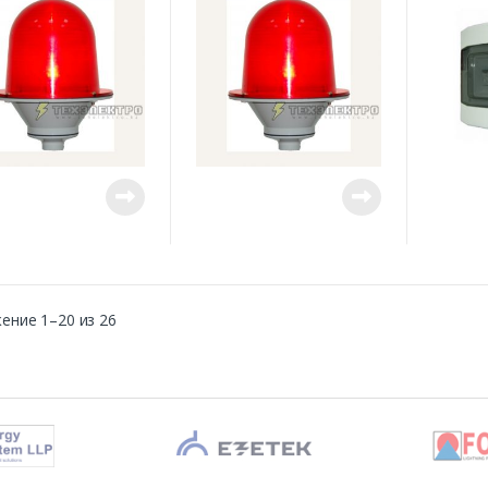
управле
огнями м
ение 1–20 из 26