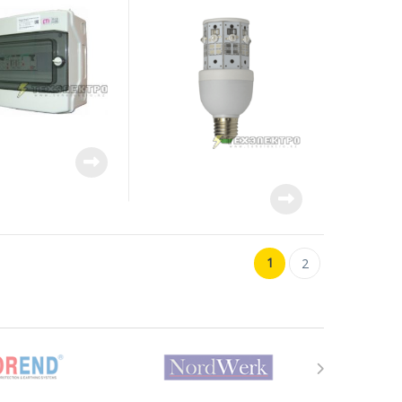
ния заградительными
алой интенсивности .
1
2