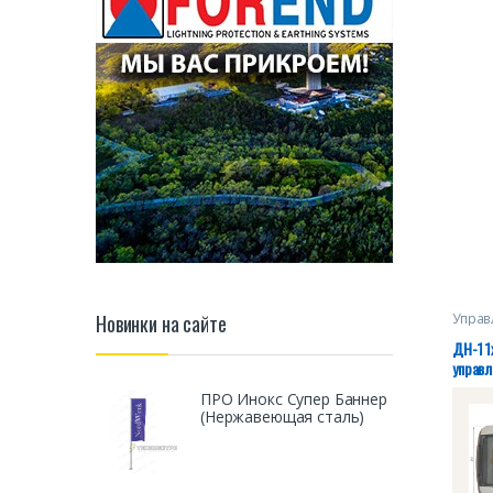
2*220В
IP65 Т
28320
Управ
Новинки на сайте
ДН-1 1
управ
ПРО Инокс Супер Баннер
(Нержавеющая сталь)