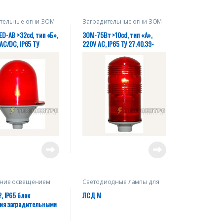
тельные огни ЗОМ
Заградительные огни ЗОМ
D-АВ >32cd, тип «Б»,
ЗОМ-75Вт >10cd, тип «А»,
AC/DC, IP65 ТУ
220V AC, IP65 ТУ 27.40.39-
-004-28320930-2018
004-28320930-2018
ение освещением
Светодиодные лампы для
заградительных огней
 IP65 блок
ЛСД М
ния заградительными
/ «БУЗО-1» блок