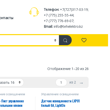
Телефон:
+7(727)317-03-19;
+7 (775) 255-55-44;
онтакты
+7 (777) 776-69-07;
Email:
info@tehelektro.kz
Отображение 1–20 из 26
→
из 2
ение освещением
Управление освещением
 Пост управления
Датчик освещенности LXP01
тельными огнями
белый 6А, LightOn
тенсивности.