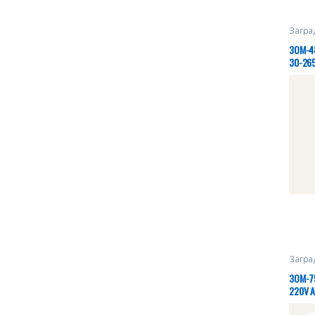
Загра
ЗОМ-48
30-265
27.40
Загра
ЗОМ-75
220V A
004-2