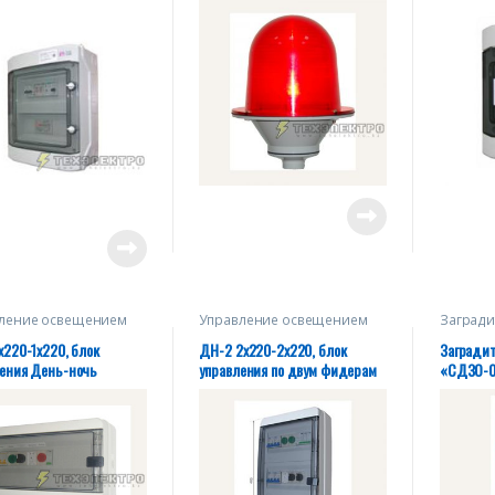
. Uвых. 2*12/24/48В.
E27, IP65
У 27.12.31-003-
930-2018
ление освещением
Управление освещением
Загради
х220-1х220, блок
ДН-2 2х220-2х220, блок
Загради
ления День-ночь
управления по двум фидерам
«СДЗО-05
220V AC, 
004-283