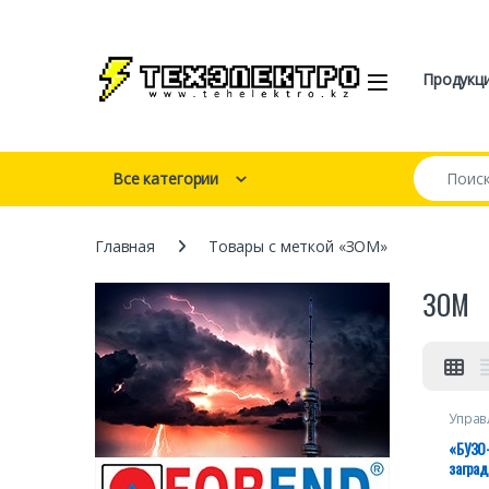
Перейти к навигации
перейти к содержанию
Open
Продукц
Искать:
Все категории
Главная
Товары с меткой «ЗОМ»
ЗОМ
Управ
«БУЗО-
загра
малой 