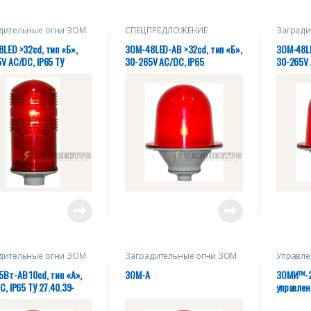
дительные огни ЗОМ
СПЕЦПРЕДЛОЖЕНИЕ
Загради
LED >32cd, тип «Б»,
ЗОМ-48LED-АВ >32cd, тип «Б»,
ЗОМ-48LE
V AC/DC, IP65 ТУ
30-265V AC/DC, IP65
30-265V 
.39-004-28320930-2018
27.40.39
дительные огни ЗОМ
Заградительные огни ЗОМ
Управл
Вт-АВ 10cd, тип «А»,
ЗОМ-А
ЗОМИ™-2,
C, IP65 ТУ 27.40.39-
управле
8320930-2018
огнями. 