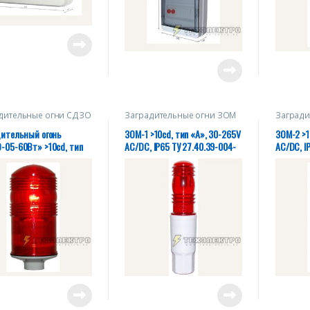
дительные огни СДЗО
Заградительные огни ЗОМ
Загради
дительный огонь
ЗОМ-1 >10cd, тип «А», 30-265V
ЗОМ-2 >1
-05-60Вт» >10cd, тип
AC/DC, IP65 ТУ 27.40.39-004-
AC/DC, I
20V AC, IP54 ТУ
28320930-2018
2832093
.39-004-28320930-2018