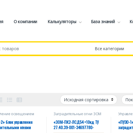
ия
О компании
Калькуляторы
База знаний
К
ление освещением
Заградительные огни ЗОМ
Управл
2» блок управления
«ЗОМ-ПК2-ЛСД54 >10кд ТУ
«ПУЗО-1»
дительными огнями
27.40.39-001-34697780-
загради
интенсивности. Uвх.
2024», ICAO type A, 220V 50Hz,
малой ин