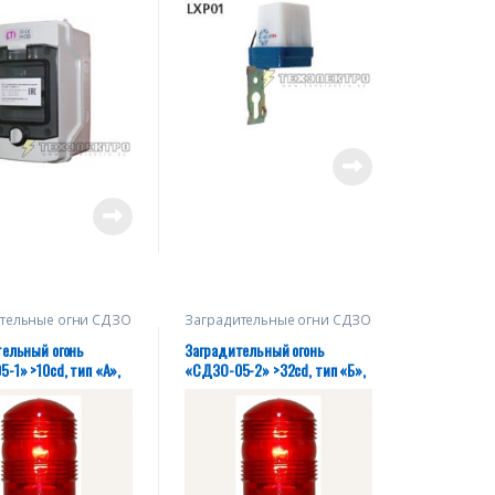
тельные огни СДЗО
Заградительные огни СДЗО
тельный огонь
Заградительный огонь
-1» >10cd, тип «А»,
«СДЗО-05-2» >32cd, тип «Б»,
IP54 ТУ 27.40.39-
220V AC, IP54 ТУ 27.40.39-
20930-2018
004-28320930-2018