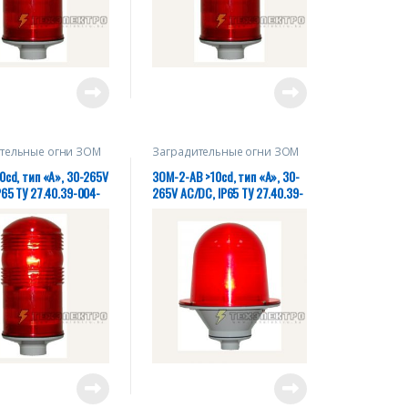
тельные огни ЗОМ
Заградительные огни ЗОМ
0cd, тип «А», 30-265V
ЗОМ-2-АВ >10cd, тип «А», 30-
P65 ТУ 27.40.39-004-
265V AC/DC, IP65 ТУ 27.40.39-
0-2018
004-28320930-2018